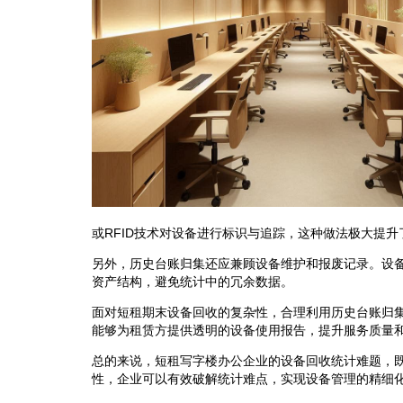
或RFID技术对设备进行标识与追踪，这种做法极大提
另外，历史台账归集还应兼顾设备维护和报废记录。设
资产结构，避免统计中的冗余数据。
面对短租期末设备回收的复杂性，合理利用历史台账归
能够为租赁方提供透明的设备使用报告，提升服务质量
总的来说，短租写字楼办公企业的设备回收统计难题，
性，企业可以有效破解统计难点，实现设备管理的精细