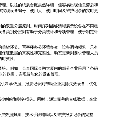
管理。以往的纸质台账虽然详细，但容易出现信息滞后和
够实现设备编号、使用人、使用时间及维护记录的实时更
别的双重分层原则。时间序列能够清晰展示设备在不同租
设备类别分层则有助于分类统计和专项管理，便于制定针
的关键环节。写字楼办公环境多变，设备调动频繁，只有
能保证数据的真实性和完整性。动态更新则要求管理人员
的时效性。
经验。例如，长泰国际金融大厦内的部分企业采用了条码
账的数据，实现智能化的设备管理。
提供科学依据。报废记录则帮助企业剔除失效设备，优化
减少纠纷和财务损失。同时，通过完善的台账数据，企业
分层数据归集、技术手段辅助以及维护报废记录的完整