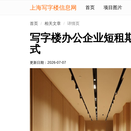
上海写字楼信息网
首页
项目图片
首页
相关文章
详情页
写字楼办公企业短租
式
更新日期：
2026-07-07