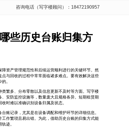
咨询电话（写字楼顾问）：18472190957
哪些历史台账归集方
保障资产管理规范性和后续运营顺利进行的关键环节。然
盘点与回收的过程中常常面临诸多难点。要有效解决这些
少的。
种类繁多、分布零散以及信息更新不及时等方面。写字楼
备、安防监控设施等，数量庞大且规格各异。短期租赁期
回收时难以准确识别设备归属及状态。
备台账记录，尤其是在设备调配和维护环节的详细信息。
计工作繁琐且易出错。为此，借助历史台账的归集方式能
用轨迹。