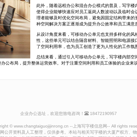
此外，随着远程办公和混合办公模式的普及，写字楼
使得企业能够快速应对员工返岗人数波动以及临时会
理者能够及时优化空间布局，避免因固定结构带来的
种空间解决方案正逐渐成为提升办公效率和员工满意
从设计角度来看，可移动办公单元也支持多样化的风
性，这些单元可以结合隔音材料、智能照明和电源接
了空间利用率，也为员工创造了更为人性化的工作氛
总结来看，通过引入可移动办公单元，写字楼内部空
整办公布局，提升整体运营效率。对于注重空间利用和员工体验的企业来
企业办公选址，欢迎您致电咨询！
18472190957
right © www.changtaiguojijinrong.cn --上海写字楼信息网-- All rights rese
网公开资料及人工整理，仅供参考。本站与相关写字楼的大厦产权方、物