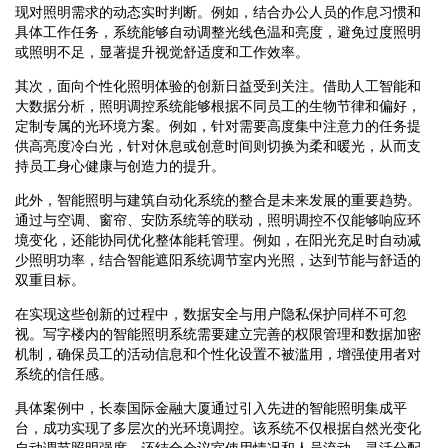
现对照明需求的动态实时判断。例如，结合办公人员的作息习惯和
具体工作任务，系统能够自动调整光线色温和亮度，避免过度照明
或照明不足，显著提升视觉舒适度和工作效率。
其次，面向个性化照明体验的创新日益受到关注。借助人工智能和
大数据分析，照明调控系统能够根据不同员工的生物节律和偏好，
定制专属的光环境方案。例如，针对需要高度集中注意力的任务提
供高亮度冷白光，针对休息或创意时间则切换为柔和暖光，从而支
持员工身心健康与创造力的提升。
此外，智能照明与建筑自动化系统的整合是未来发展的重要趋势。
通过与空调、窗帘、安防系统等的联动，照明调控不仅能够响应环
境变化，还能协同优化整体能耗管理。例如，在阳光充足时自动减
少照明功率，结合智能遮阳系统调节室内光照，达到节能与舒适的
双重目标。
在实现这些创新的过程中，数据安全与用户隐私保护同样不可忽
视。写字楼内的智能照明系统需要建立完善的权限管理和数据加密
机制，确保员工的活动信息和个性化设置不被滥用，增强使用者对
系统的信任感。
具体案例中，长泰国际金融大厦通过引入先进的智能照明集成平
台，成功实现了多层次的光环境调控。该系统不仅根据自然光变化
自动调节照明强度，还结合会议室使用情况和人员流动，灵活分配