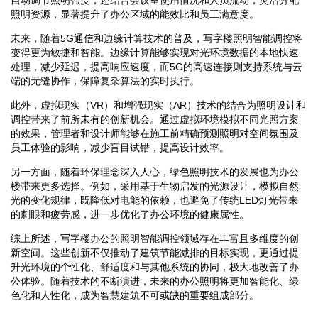
照明资源，显著提升了办公区域的能效比和员工满意度。
未来，随着5G通信和边缘计算技术的普及，写字楼照明智能调控将
变得更为敏捷和智能。边缘计算能够实现对光环境数据的本地快速
处理，减少延迟，提高响应速度，而5G的高速连接则支持系统与云
端的无缝协作，保障复杂算法的实时执行。
此外，虚拟现实（VR）和增强现实（AR）技术的结合为照明设计和
调控带来了前所未有的创新机会。通过虚拟环境模拟不同光照方案
的效果，管理者和设计师能够在施工前精确预测照明对空间氛围及
员工体验的影响，减少盲目试错，提高设计效率。
另一方面，随着环保理念深入人心，绿色照明技术的发展也为办公
楼带来更多选择。例如，采用基于生物启发的光源设计，模拟自然
光的变化规律，既降低对电能的依赖，也避免了传统LED灯光带来
的刺眼和疲劳感，进一步优化了办公环境的健康属性。
综上所述，写字楼办公的照明智能调控领域存在丰富且多维度的创
新空间。这些创新不仅推动了建筑节能减排的目标实现，更通过提
升光环境的个性化、舒适度和与其他系统的协同，极大地改善了办
公体验。随着技术的不断演进，未来的办公照明将更加智能化、绿
色化和人性化，成为智慧建筑不可或缺的重要组成部分。