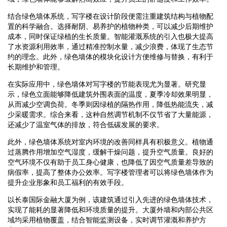
结合绿色墙体系统，写字楼在设计阶段便需注重建筑结构与植物配
置的科学融合。选择耐阴、易养护的植物种类，可以减少后期维护
成本，同时保证绿植的生长质量。智能灌溉系统的引入也极大提高
了水资源利用效率，通过精准控制水量，减少浪费，体现了生态节
约的理念。此外，绿色墙体的模块化设计方便维修与替换，有利于
长期维护和管理。
在实际应用中，绿色墙体对写字楼的节能表现尤为显著。研究显
示，绿色立面能够降低建筑外围表面的温度，夏季冷却效果明显，
从而减少空调负荷。冬季则因绿植的隔热作用，降低热能流失，减
少采暖需求。综合来看，这种自然调节机制不仅节省了大量能源，
还减少了温室气体的排放，符合低碳发展的要求。
此外，绿色墙体系统对室内环境的改善同样具有积极意义。植物通
过蒸腾作用增加空气湿度，缓解干燥问题，提升空气质量。良好的
空气环境不仅有助于员工身心健康，也降低了因空气质量差导致的
病假率，提高了整体办公效率。写字楼管理者可以将绿色墙体作为
提升企业形象和员工福利的有效手段。
以长泰国际金融大厦为例，该建筑通过引入先进的绿色墙体技术，
实现了能耗的显著降低和环境质量的提升。大厦外墙和内部公共区
域均采用植物覆盖，结合智能监测设备，实时调节灌溉和养护方